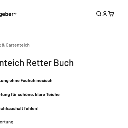
geber
Suche
Anmelden
Warenkor
 & Gartenteich
nteich Retter Buch
tung ohne Fachchinesisch
ung für schöne, klare Teiche
ichhaushalt fehlen!
ertung