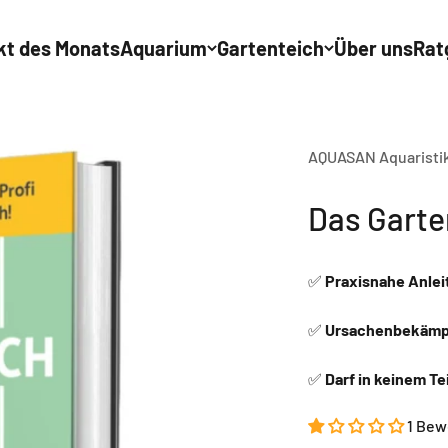
kt des Monats
Aquarium
Gartenteich
Über uns
Rat
AQUASAN Aquaristik
Das Garte
✅
Praxisnahe Anlei
✅
Ursachenbekämpf
✅
Darf in keinem Te
1 Bew