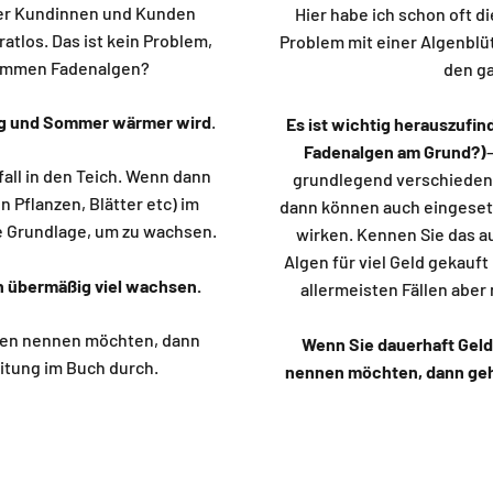
er Kundinnen und Kunden
Hier habe ich schon oft d
atlos. Das ist kein Problem,
Problem mit einer Algenblü
 kommen Fadenalgen?
den ga
ing und Sommer wärmer wird
.
Es ist wichtig herauszufi
Fadenalgen am Grund?)
all in den Teich. Wenn dann
grundlegend verschiedene
 Pflanzen, Blätter etc) im
dann können auch eingesetz
e Grundlage, um zu wachsen.
wirken. Kennen Sie das a
Algen für viel Geld gekauf
en übermäßig viel wachsen.
allermeisten Fällen aber
igen nennen möchten, dann
Wenn Sie dauerhaft Geld 
eitung im Buch durch.
nennen möchten, dann gehe