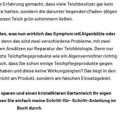
ie Erfahrung gemacht, dass viele Teichbesitzer gar kein
te hatten, sondern die darunter liegenden (Faden-)Algen
nzen Teich grün schimmern ließen.
nden, was nun wirklich das Symptom ist(Algenblüte oder
– denn das sind zwei verschiedene Probleme, mit zwei
n Ansätzen zur Reparatur der Teichbiologie. Denn nur
te Teichpflegeprodukte wie ein Algenvernichter richtig
uch, dass Sie schon einige Teichpflegeprodukte gegen
t haben und diese keine Wirkungzeigten? Das liegt in den
 nicht am Produkt, sondern am falschen Einsatzgebiet.
sparen und einen kristallklaren Gartenteich Ihr eigen
n Sie einfach meine Schritt-für- Schritt-Anleitung im
Buch durch
.