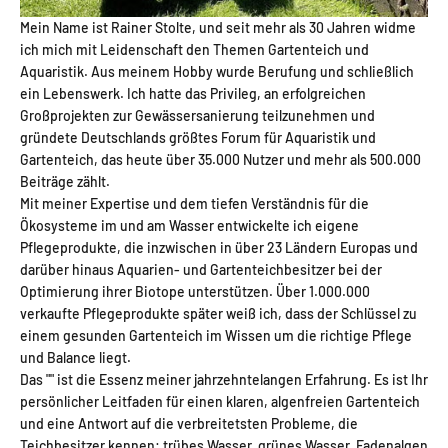
Mein Name ist Rainer Stolte, und seit mehr als 30 Jahren widme
ich mich mit Leidenschaft den Themen Gartenteich und
Aquaristik. Aus meinem Hobby wurde Berufung und schließlich
ein Lebenswerk. Ich hatte das Privileg, an erfolgreichen
Großprojekten zur Gewässersanierung teilzunehmen und
gründete Deutschlands größtes Forum für Aquaristik und
Gartenteich, das heute über 35.000 Nutzer und mehr als 500.000
Beiträge zählt.
Mit meiner Expertise und dem tiefen Verständnis für die
Ökosysteme im und am Wasser entwickelte ich eigene
Pflegeprodukte, die inzwischen in über 23 Ländern Europas und
darüber hinaus Aquarien- und Gartenteichbesitzer bei der
Optimierung ihrer Biotope unterstützen. Über 1.000.000
verkaufte Pflegeprodukte später weiß ich, dass der Schlüssel zu
einem gesunden Gartenteich im Wissen um die richtige Pflege
und Balance liegt.
Das "" ist die Essenz meiner jahrzehntelangen Erfahrung. Es ist Ihr
persönlicher Leitfaden für einen klaren, algenfreien Gartenteich
und eine Antwort auf die verbreitetsten Probleme, die
Teichbesitzer kennen: trübes Wasser, grünes Wasser, Fadenalgen