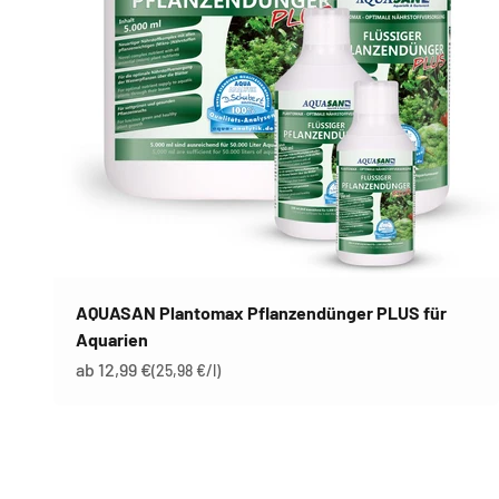
AQUASAN Plantomax Pflanzendünger PLUS für
Aquarien
Angebot
ab 12,99 €
(25,98 €/l)