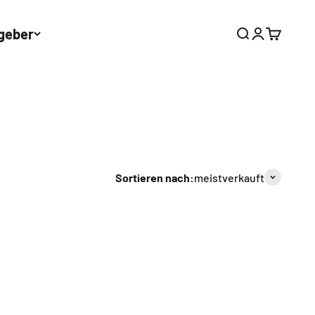
geber
Suche
Anmelden
Warenkor
Sortieren nach:
meistverkauft