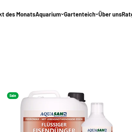
kt des Monats
Aquarium
Gartenteich
Über uns
Rat
Sale