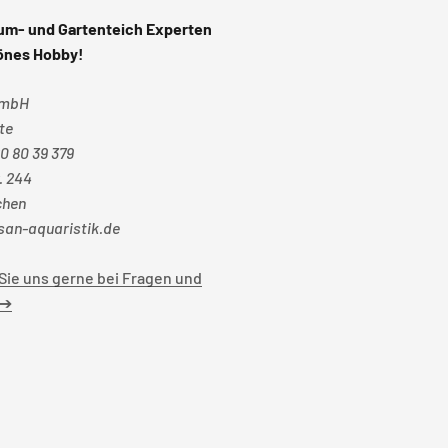
um- und Gartenteich Experten
hönes Hobby!
GmbH
te
20 80 39 379
. 244
chen
an-aquaristik.de
Sie uns gerne bei Fragen und
 ➔