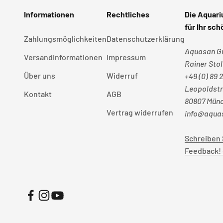
Informationen
Rechtliches
Die Aquari
für Ihr sc
Zahlungsmöglichkeiten
Datenschutzerklärung
Aquasan 
Versandinformationen
Impressum
Rainer Stol
Über uns
Widerruf
+49 (0) 89 
Leopoldstr
Kontakt
AGB
80807 Mün
Vertrag widerrufen
info@aquas
Schreiben 
Feedback!